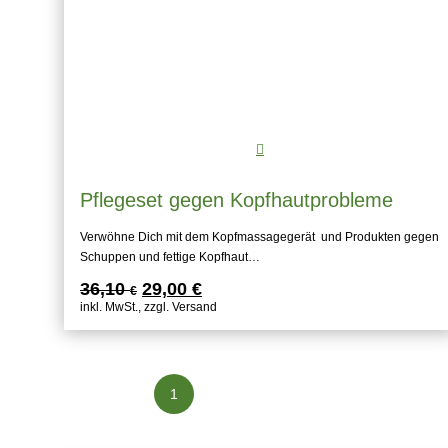
Pflegeset gegen Kopfhautprobleme
Verwöhne Dich mit dem Kopfmassagegerät und Produkten gegen
Schuppen und fettige Kopfhaut…
Ursprünglicher
Aktueller
36,10
29,00
€
€
Preis
Preis
inkl. MwSt., zzgl. Versand
war:
ist:
36,10 €
29,00 €.
1
2
3