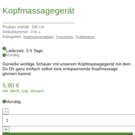
Kopfmassagegerät
Produkt enthält: 100
cm
Artikelnummer:
2701-1
Kategorien:
,
,
Kopfhautspezialisten
Frischekick
Problemlöser
Lieferzeit:
3-5 Tage
Vorrätig
Genieße wohlige Schauer mit unserem Kopfmassagegerät mit dem
Du Dir ganz einfach selbst eine entspannende Kopfmassage
gönnen kannst.
5,90
€
inkl. MwSt., zzgl. Versand
Vorrätig
Kopfmassagegerät
-
Menge
+