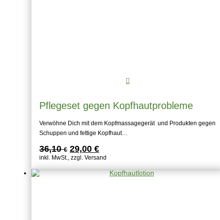
Pflegeset gegen Kopfhautprobleme
Verwöhne Dich mit dem Kopfmassagegerät und Produkten gegen
Schuppen und fettige Kopfhaut…
Ursprünglicher
Aktueller
36,10
29,00
€
€
Preis
Preis
inkl. MwSt., zzgl. Versand
war:
ist:
36,10 €
29,00 €.