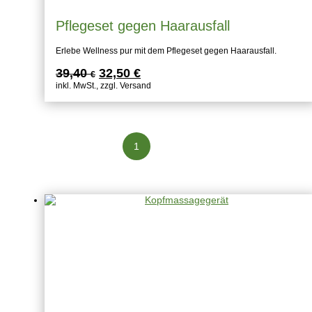
Pflegeset gegen Haarausfall
Erlebe Wellness pur mit dem Pflegeset gegen Haarausfall.
Ursprünglicher
Aktueller
39,40
32,50
€
€
Preis
Preis
inkl. MwSt., zzgl. Versand
war:
ist:
39,40 €
32,50 €.
1
2