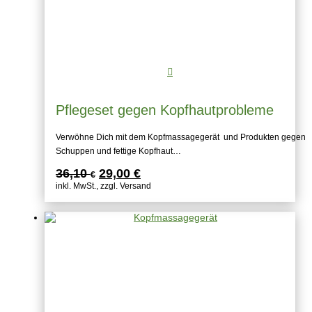
Pflegeset gegen Kopfhautprobleme
Verwöhne Dich mit dem Kopfmassagegerät und Produkten gegen
Schuppen und fettige Kopfhaut…
Ursprünglicher
Aktueller
36,10
29,00
€
€
Preis
Preis
inkl. MwSt., zzgl. Versand
war:
ist:
36,10 €
29,00 €.