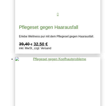
Pflegeset gegen Haarausfall
Erlebe Wellness pur mit dem Pflegeset gegen Haarausfall.
Ursprünglicher
Aktueller
39,40
32,50
€
€
Preis
Preis
inkl. MwSt., zzgl. Versand
war:
ist:
39,40 €
32,50 €.