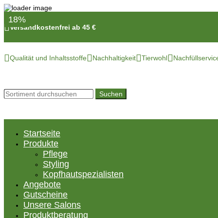
20%
18%

Versandkostenfrei ab 45 €




Qualität und Inhaltsstoffe
Nachhaltigkeit
Tierwohl
Nachfüllservic
Suchen
Startseite
Produkte
Pflege
Styling
Kopfhautspezialisten
Angebote
Gutscheine
Unsere Salons
Produktberatung