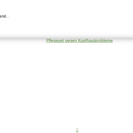
gerät…