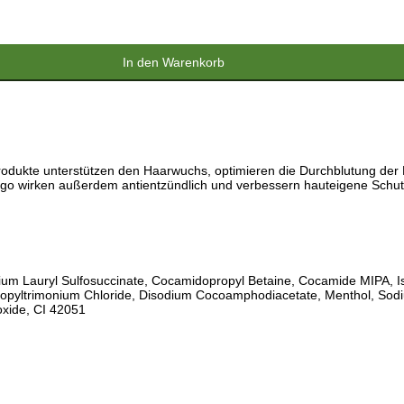
In den Warenkorb
Produkte unterstützen den Haarwuchs, optimieren die Durchblutung der
nkgo wirken außerdem antientzündlich und verbessern hauteigene Sch
m Lauryl Sulfosuccinate, Cocamidopropyl Betaine, Cocamide MIPA, Isop
propyltrimonium Chloride, Disodium Cocoamphodiacetate, Menthol, Sodi
oxide, CI 42051