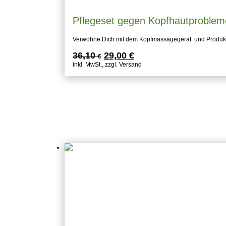
Pflegeset gegen Kopfhautproblem
Verwöhne Dich mit dem Kopfmassagegerät und Produk
Ursprünglicher
Aktueller
36,10
29,00
€
€
Preis
Preis
inkl. MwSt., zzgl. Versand
war:
ist:
36,10 €
29,00 €.