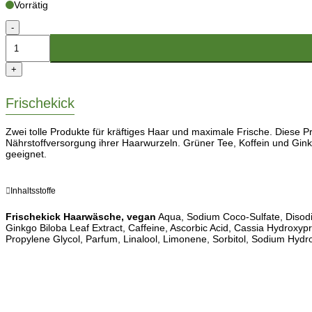
Vorrätig
Haarwäsche
-
Reisegröße
Menge
+
Frischekick
Zwei tolle Produkte für kräftiges Haar und maximale Frische. Diese 
Nährstoffversorgung ihrer Haarwurzeln. Grüner Tee, Koffein und Gi
geeignet.
Inhaltsstoffe
Frischekick Haarwäsche, vegan
Aqua, Sodium Coco-Sulfate, Disodiu
Ginkgo Biloba Leaf Extract, Caffeine, Ascorbic Acid, Cassia Hydroxy
Propylene Glycol, Parfum, Linalool, Limonene, Sorbitol, Sodium Hydr