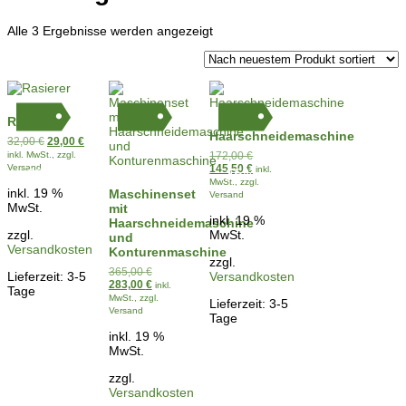
Nach
Alle 3 Ergebnisse werden angezeigt
Aktualität
sortiert
Rasierer
Haarschneidemaschine
Ursprünglicher
Aktueller
32,00
€
29,00
€
Preis
Preis
Ursprünglicher
inkl. MwSt., zzgl.
172,00
€
war:
ist:
Preis
Aktueller
Versand
145,50
€
inkl.
9%
22%
15%
32,00 €
29,00 €.
war:
Preis
MwSt., zzgl.
inkl. 19 %
Maschinenset
172,00 €
ist:
Versand
145,50 €.
MwSt.
mit
inkl. 19 %
Haarschneidemaschine
zzgl.
MwSt.
und
Versandkosten
Konturenmaschine
zzgl.
Ursprünglicher
365,00
€
Lieferzeit:
3-5
Versandkosten
Preis
Aktueller
283,00
€
inkl.
Tage
war:
Preis
MwSt., zzgl.
Lieferzeit:
3-5
365,00 €
ist:
Versand
Tage
283,00 €.
inkl. 19 %
MwSt.
zzgl.
Versandkosten